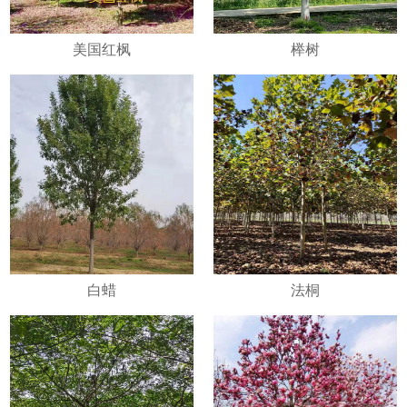
美国红枫
榉树
白蜡
法桐