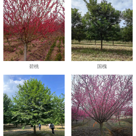
碧桃
国槐