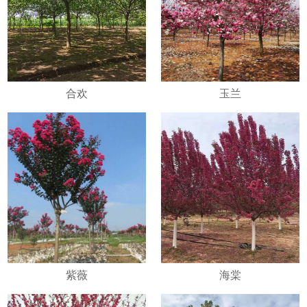
合欢
玉兰
紫薇
海棠