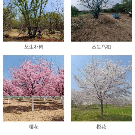
丛生朴树
丛生乌桕
樱花
樱花