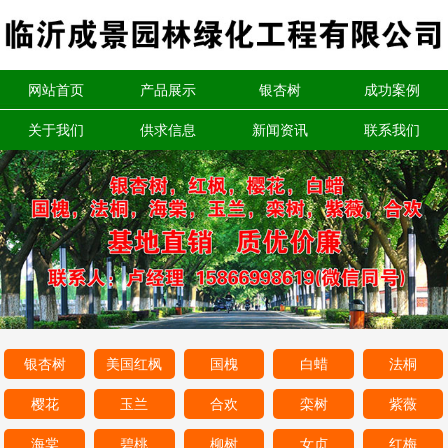
网站首页
产品展示
银杏树
成功案例
关于我们
供求信息
新闻资讯
联系我们
银杏树
美国红枫
国槐
白蜡
法桐
樱花
玉兰
合欢
栾树
紫薇
海棠
碧桃
柳树
女贞
红梅